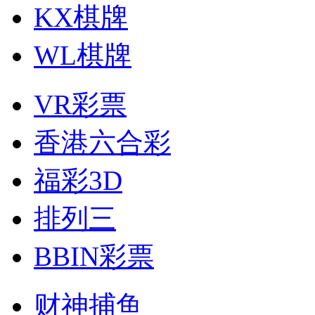
KX棋牌
WL棋牌
VR彩票
香港六合彩
福彩3D
排列三
BBIN彩票
财神捕鱼