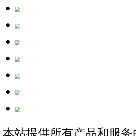
本站提供所有产品和服务