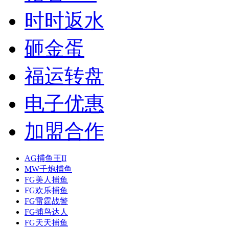
时时返水
砸金蛋
福运转盘
电子优惠
加盟合作
AG捕鱼王II
MW千炮捕鱼
FG美人捕鱼
FG欢乐捕鱼
FG雷霆战警
FG捕鸟达人
FG天天捕鱼