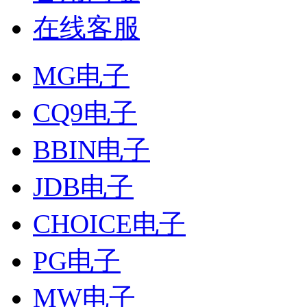
在线客服
MG电子
CQ9电子
BBIN电子
JDB电子
CHOICE电子
PG电子
MW电子