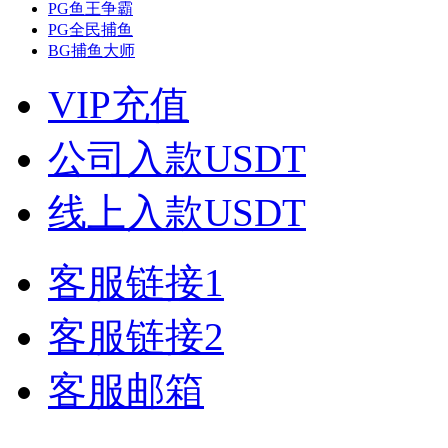
PG鱼王争霸
PG全民捕鱼
BG捕鱼大师
VIP充值
公司入款USDT
线上入款USDT
客服链接1
客服链接2
客服邮箱